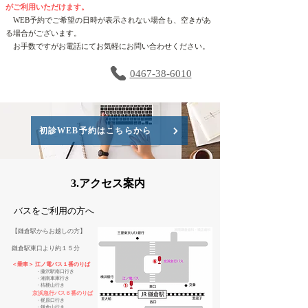
がご利用いただけます。
​
WEB予約でご希望の日時が表示されない場合も、空きがあ
る場合がございます。
お手数ですがお電話にてお気軽にお問い合わせください。
0467-38-6010
​ご予約・お問い合わせ
初診WEB予約はこちらから
3.アクセス案内
​バスをご利用の方へ
【鎌倉駅からお越しの方】
​鎌倉駅東口より約１５分
＜乗車＞ 江ノ電バス１番のりば
・藤沢駅南口行き
・湘南車庫行き
・桔梗山行き
京浜急行バス６番のりば
・梶原口行き
・鎌倉山行き