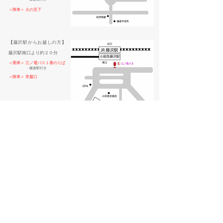
​＜降車＞ 火の見下
【
藤沢駅からお越しの方
】
藤沢駅南口より約２０分
＜乗車＞ 江ノ電バス１番のりば
・鎌倉駅行き
＜降車＞ 常盤口
​車をご利用の方へ
当院は、駐車場が
2箇所
ございます
​詳細は「駐車場のご案内」からご確認ください
駐車場のご案内