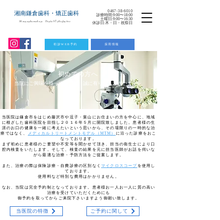
0467-38-6010
湘南鎌倉歯科・矯正歯科
診療時間:9:00〜18:00
土曜日:9:00〜16:30
Shounankamakura Dental Orthodontics
休診日:木・日・祝祭日
初診WEB予約
採用情報
初めての方へ
当院にご興味を持って下さり、誠に有り難うございます。
当医院は鎌倉市をはじめ藤沢市や逗子・葉山にお住まいの方を中心に、地域
に根ざした歯科医院を目指し２０１６年５月に開院致しました。患者様の生
涯のお口の健康を一緒に考えたいという思いから、その場限りの一時的な治
療ではなく、
メディカルトリートメントモデル（MTM）
に沿った診療をおこ
なっております。
まず初めに患者様のご要望や不安等を聞かせて頂き、担当の衛生士により口
腔内検査をいたします。そして、検査の結果を元に担当医師がお話を伺いな
がら最適な治療・予防方法をご提案します。
また、治療の際は保険診療・自費診療の区別なく
マイクロスコープ
を使用し
ております。
使用料など特別な費用はかかりません。
​​なお、当院は完全予約制となっております。患者様お一人お一人に質の高い
治療を受けていただくためにも
御予約を取ってからご来院下さいますよう御願い致します。
当医院の特徴
ご予約に関して