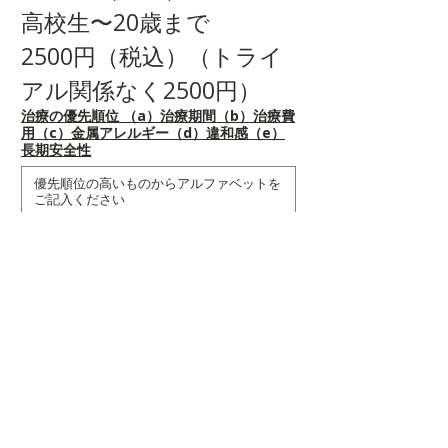
高校生〜20歳まで　　
2500円（税込）（トライ
アル関係なく2500円）
治療の優先順位 （a）治療期間（b）治療費
用（c）金属アレルギー（d）違和感（e）
長期安全性
当院をお選びいただいた理由（複数選択
可）
麻酔が痛くないから
スタッフの対応がいいから
歯科医師・歯科衛生士の技術
歯科医師・歯科衛生士の担当制