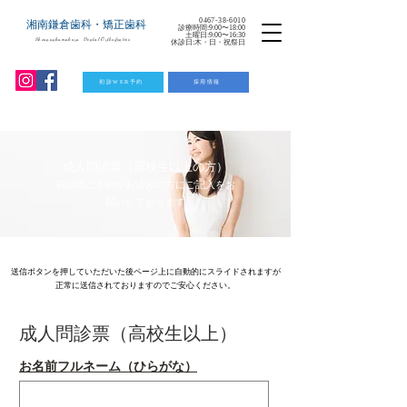
0467-38-6010
湘南鎌倉歯科・矯正歯科
診療時間:9:00〜18:00
土曜日:9:00〜16:30
Shounankamakura Dental Orthodontics
休診日:木・日・祝祭日
初診WEB予約
採用情報
成人問診票（高校生以上の方）
初診のご予約がお済みの方にご記入をお
願いしております
送信ボタンを押していただいた後​ページ上に自動的にスライドされますが
正常に送信されておりますのでご安心ください。
成人問診票（高校生以上）
お名前フルネーム（ひらがな）