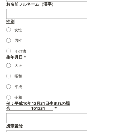
お名前フルネーム（漢字）
性別
女性
男性
その他
生年月日
*
大正
昭和
平成
令和
例：平成10年12月31日生まれの場
合 101231
*
携帯番号