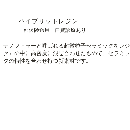
​ハイブリットレジン
一部保険適用、自費診療​あり
ナノフィラーと呼ばれる超微粒子セラミックをレジ
ク）の中に高密度に混ぜ合わせたもので、セラミッ
クの特性を合わせ持つ新素材です。
デメリット
ラスチックより色調再現性
プラスチックが変
な歯を再現できる​
ックスより審美性
より軟らかいため、噛み合
セラミックより軟ら
ない