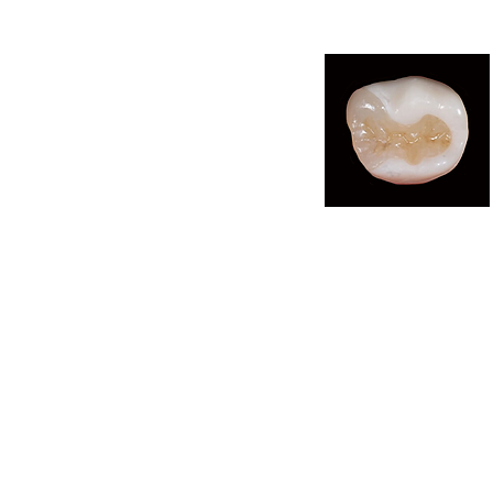
メリット
保険適用プ
に優れ、自然
セラミック
う歯を痛め