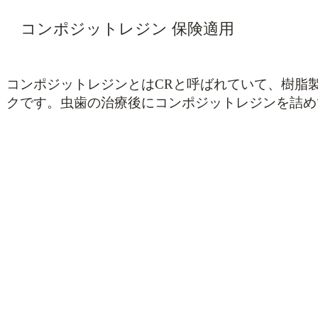
​コンポジットレジン 保険適用
コンポジットレジンとはCRと呼ばれていて、樹脂
クです。虫歯の治療後にコンポジットレジンを詰め
デメリット
で目立ちにくく、比較的修
時間が経つと変色
強い噛み合わせな
小限に抑えることができる
る