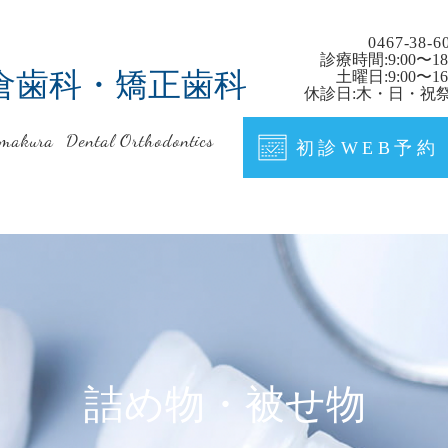
0467-38-6
診療時間:9:00〜18
倉歯科・矯正歯科
土曜日:9:00〜16:
休診日:木・日・祝
makura Dental Orthodontics
初診WEB予約
詰め物・被せ物