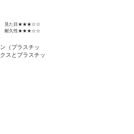
見た目★★★☆☆
耐久性★★★☆☆
ン（プラスチッ
クスとプラスチッ
色するため、セラミ
で劣る
い
かく磨り減りやす