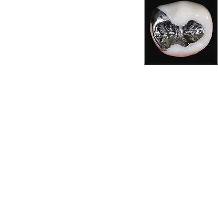
メリット
安価で高い
レジンやCA
化しにくい