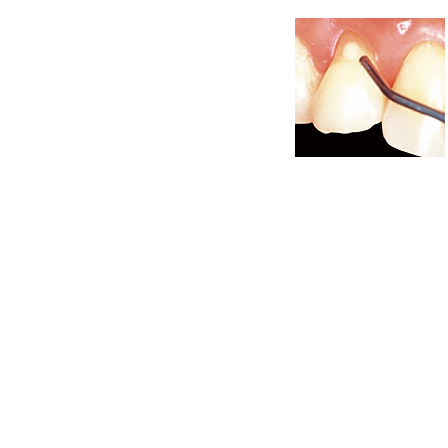
メリット
歯に近い色
理が簡単
削る量を最