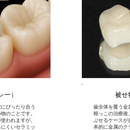
レー）
​被せ
穴にぴったり合う
歯全体を覆う金
め物のことです。
根っこの治療後
が使われますが、
ぶせるケースが
ちにくいセラミッ
本的に金属のク