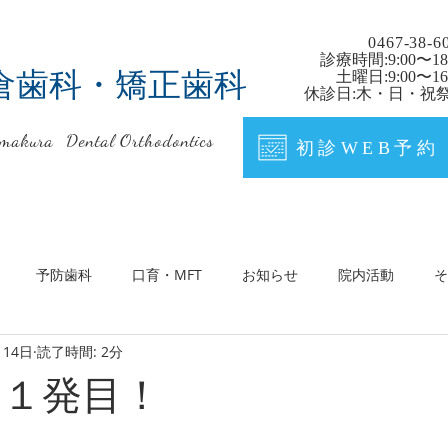
0467-38-6
診療時間:9:00〜18
倉歯科・矯正歯科
土曜日:9:00〜16:
休診日:木・日・祝
makura Dental Orthodontics
初診WEB予約
予防歯科
口育・MFT
お知らせ
院内活動
そ
月14日
読了時間: 2分
！１発目！