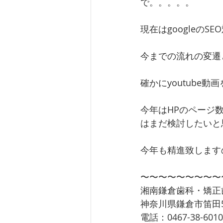
で。。。。。
現在はgoogleのS
今までの流れの変遷
確かにyoutub
今年はHPのページ数
はまだ検討したいと
今年も精進致します
〜〜〜〜〜〜〜〜〜
湘南鎌倉歯科・矯正
神奈川県鎌倉市笛田5-
電話：0467-38-601