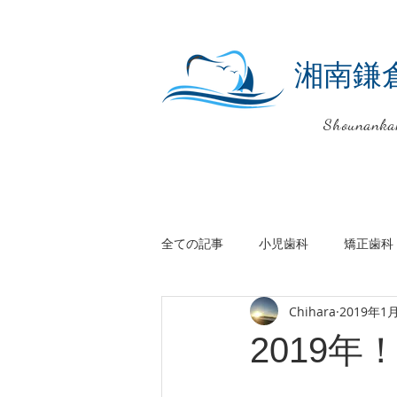
湘南鎌
Shounanka
全ての記事
小児歯科
矯正歯科
Chihara
2019年1
国内研修
マイクロスコープ
2019年