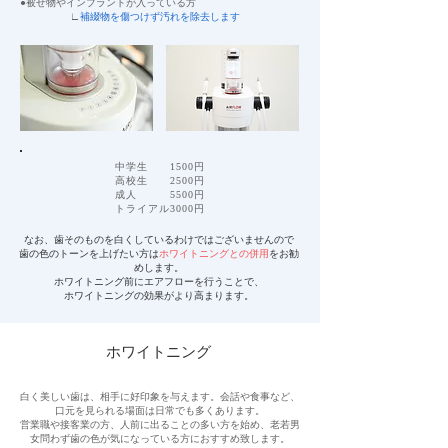
​●被せ物やインプラントが入っている方
∟
補綴物を傷つけず汚れを除去します
中学生 1500円
高校生 2500円
成人 5500円
​トライアル3000円
なお、歯そのものを白くしているわけではございませんので
歯の色のトーンを上げたい方は
ホワイトニングとの併用
をお勧
めします。
ホワイトニング前にエアフローを行うことで、
ホワイトニングの効果がより高まります。
ホワイトニング
白く美しい歯は、相手に好印象を与えます。会話や食事など、
口元を見られる場面は日常でも多くあります。
営業職や接客業の方、人前に出ることの多い方を始め、老若男
女問わず歯の色が気になっている方におすすめ致します。