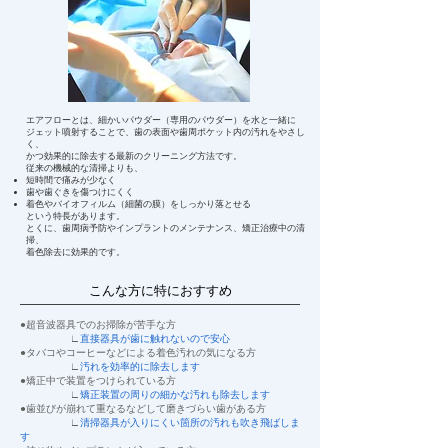
エアフローとは、細かいパウダー（専用のパウダー）を水と一緒に
ジェット噴射することで、歯の表面や歯周ポケット内の汚れをやさし
く、
かつ効果的に除去する最新のクリーニング方法です。
従来の機械的な清掃よりも、
短時間で痛みが少なく
歯や歯ぐきを傷つけにくく
着色やバイオフィルム（細菌の膜）をしっかり落とせる
という特長があります。
とくに、歯周病予防やインプラントのメンテナンス、矯正治療中の清
掃、
着色除去に効果的です。
​こんな方に特におすすめ
●超音波器具でのお掃除が苦手な方
∟
直接器具が歯に触れないので安心
●タバコやコーヒーなどによる着色汚れの気になる方
∟
汚れを効率的に除去します
●矯正中で装置をつけられている方
∟
矯正装置の周りの細かな汚れも除去します
●歯並びが崩れて重なるなどして磨きづらい歯がある方
∟
清掃器具が入りにくい箇所の汚れも吹き飛ばしま
す