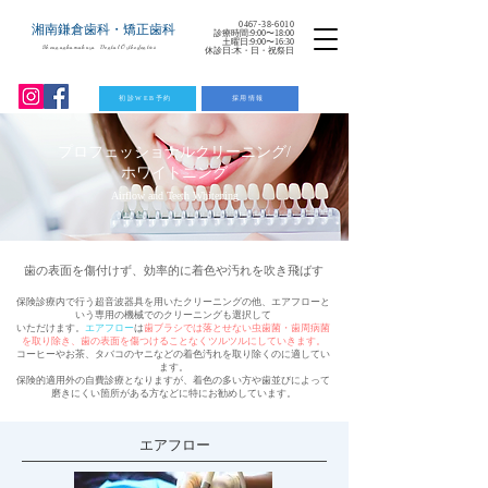
0467-38-6010
湘南鎌倉歯科・矯正歯科
診療時間:9:00〜18:00
土曜日:9:00〜16:30
Shounankamakura Dental Orthodontics
休診日:木・日・祝祭日
初診WEB予約
採用情報
プロフェッショナルクリーニング/
ホワイトニング
Airflow and Teeth Whitening
歯の表面を傷付けず、効率的に着色や汚れを吹き飛ばす
保険診療内で行う超音波器具を用いたクリーニングの他、エアフローと
いう専用の機械でのクリーニングも選択して
いただけます。
エアフロー
は
歯ブラシでは落とせない虫歯菌・歯周病菌
を取り除き、歯の表面を傷つけることなくツルツルにしていきます。
コーヒーやお茶、タバコのヤニなどの着色汚れを取り除くのに適してい
ます。
​保険的適用外の自費診療となりますが、着色の多い方や歯並びによって
磨きにくい箇所がある方などに特にお勧めしています。
​エアフロー