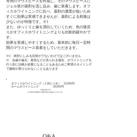
専用のマウスピースを作成し、そのマウスピースに
ジェル状の薬剤を流し込み、歯に装着します。オフ
ィスホワイトニングに比べ、薬剤の濃度が低いため
すぐに効果は実感できませんが、薬剤による刺激は
少ないのが特徴です。※1
また、ゆっくりと歯を漂白していくため、色の後戻
りがオフィスホワイトニングよりも比較的緩やかで
す。
効果を実感しやすくするため、基本的に毎日一定時
間のマウスピース装着をしていただきます。
※1 絶対にしみる症状がでないわけではございません
※ 虫歯や歯石、着色などが見られる場合、ホワイトニングを
行う前に治療が必要になることもあるためご希望のタイミング
で施術が受けられないこともあります
オフィスホワイトニング（１回につき） 33,000円
ホームホワイトニング 38,000円​
※税込表示です
​ ※口腔内の状態等で金額が変わる場合もございます
Q&A