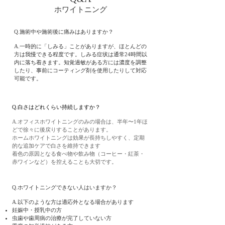
​ホワイトニング
Q.施術中や施術後に痛みはありますか？
A.一時的に「しみる」ことがありますが、ほとんどの
方は我慢できる程度です。しみる症状は通常24時間以
内に落ち着きます。知覚過敏がある方には濃度を調整
したり、事前にコーティング剤を使用したりして対応
可能です。
Q.白さはどれくらい持続しますか？
A.オフィスホワイトニングのみの場合は、半年〜1年ほ
どで徐々に後戻りすることがあります。
ホームホワイトニングは効果が長持ちしやすく、定期
的な追加ケアで白さを維持できます
着色の原因となる食べ物や飲み物（コーヒー・紅茶・
赤ワインなど）を控えることも大切です。
Q.ホワイトニングできない人はいますか？
A.以下のような方は適応外となる場合があります
妊娠中・授乳中の方
虫歯や歯周病の治療が完了していない方