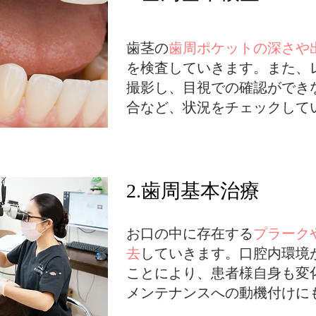
歯茎の
歯周ポケットの深さや
を検査していきます。また、
撮影し、目視での確認ができ
合など、状況をチェックして
2.歯周基本治療
お口の中に存在する
プラーク
去
していきます。口腔内環境
ことにより、患者様自身も変
メンテナンスへの動機付けに